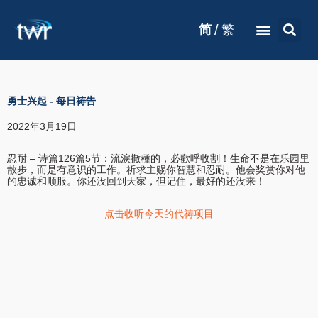
/
简
繁
勇士兴起
-
每日祷告
2022年3月19日
忍耐 – 诗篇126篇5节：流淚撒種的，必歡呼收割！生命不是在乐园里
散步，而是有意识的工作。祈求主赐你智慧和忍耐。他会奖赏你对他
的忠诚和顺服。你还没回到天家，但记住，最好的还没来！
点击收听今天的代祷项目