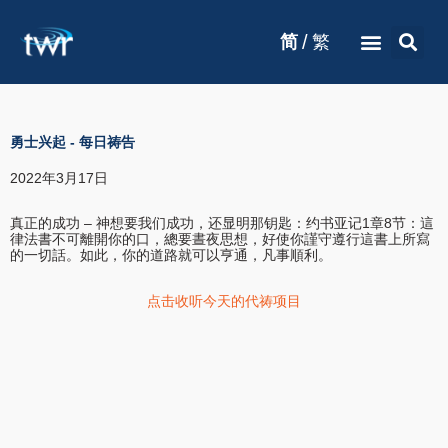
/
简
繁
勇士兴起
-
每日祷告
2022年3月17日
真正的成功 – 神想要我们成功，还显明那钥匙：约书亚记1章8节：這
律法書不可離開你的口，總要晝夜思想，好使你謹守遵行這書上所寫
的一切話。如此，你的道路就可以亨通，凡事順利。
点击收听今天的代祷项目