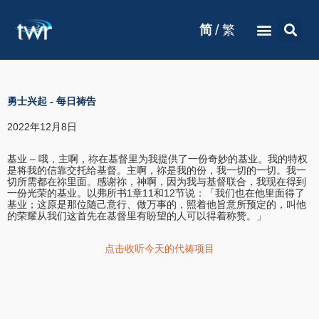
/
简
繁
勇士兴起
-
每日祷告
2022年12月8日
基业 – 哦，主啊，祢在基督里为我提供了一份奇妙的基业。我的特权
是将我的信靠交托给基督。主啊，祢是我的份，我一切的一切。我一
切所需都在祢里面。感谢祢，神啊，因为我与基督联合，我现在得到
一份光荣的基业。以弗所书1章11和12节说：「我们也在他里面得了
基业；这原是那位随己意行、做万事的，照着他旨意所预定的，叫他
的荣耀从我们这首先在基督里有盼望的人可以得着称赞。」
点击收听今天的代祷项目