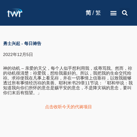
/
简
繁
勇士兴起
-
每日祷告
2022年12月5日
神的动机 – 亲爱的天父，每个人似乎想利用我，或辱骂我。然而，祢
的动机很清楚：祢爱我，想给我最好的。所以，我把我的生命交托给
祢。求祢使我在凡事上看见祢，并在一切事情上信靠祢，以致我能够
透过所有事情经历祢的美善。耶利米书29章11节说：「耶和华说：我
知道我向你们所怀的意念是赐平安的意念，不是降灾祸的意念，要叫
你们末后有指望。」
点击收听今天的代祷项目