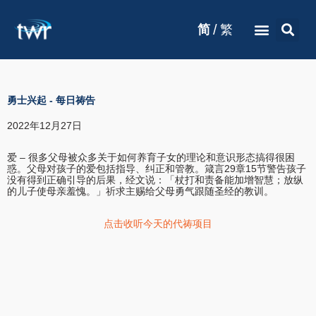
/
简
繁
勇士兴起
-
每日祷告
2022年12月27日
爱 – 很多父母被众多关于如何养育子女的理论和意识形态搞得很困
惑。父母对孩子的爱包括指导、纠正和管教。箴言29章15节警告孩子
没有得到正确引导的后果，经文说：「杖打和责备能加增智慧；放纵
的儿子使母亲羞愧。」祈求主赐给父母勇气跟随圣经的教训。
点击收听今天的代祷项目