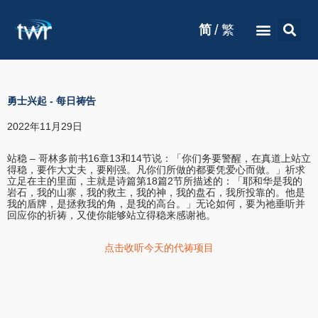
/
简
繁
勇士兴起
-
每日祷告
2022年11月29日
站稳 – 哥林多前书16章13和14节说：「你们务要警醒，在真道上站立
得稳，要作大丈夫，要刚强。凡你们所做的都要凭爱心而做。」祈求
立足在主的里面，主就是诗篇第18篇2节所描述的：「耶和华是我的
岩石，我的山寨，我的救主，我的神，我的盘石，我所投靠的。他是
我的盾牌，是拯救我的角，是我的高台。」无论如何，要为祂垂听并
回应你的祈祷，又使你能够站立得稳来感谢祂。
点击收听今天的代祷项目