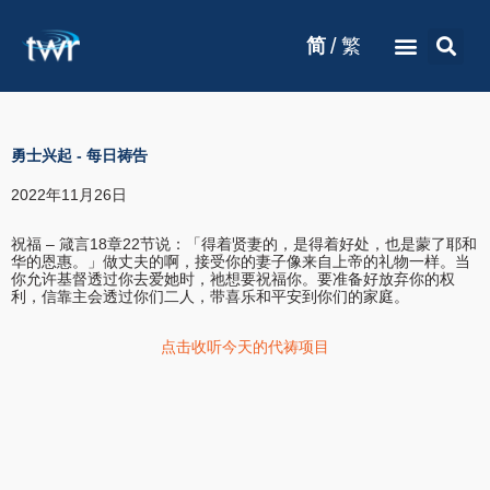
/
简
繁
勇士兴起
-
每日祷告
2022年11月26日
祝福 – 箴言18章22节说：「得着贤妻的，是得着好处，也是蒙了耶和
华的恩惠。」做丈夫的啊，接受你的妻子像来自上帝的礼物一样。当
你允许基督透过你去爱她时，祂想要祝福你。要准备好放弃你的权
利，信靠主会透过你们二人，带喜乐和平安到你们的家庭。
点击收听今天的代祷项目