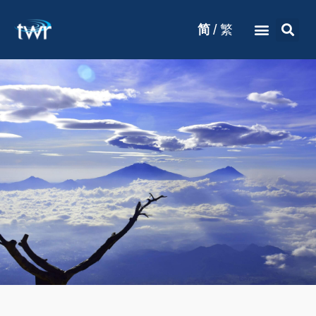
/
简
繁