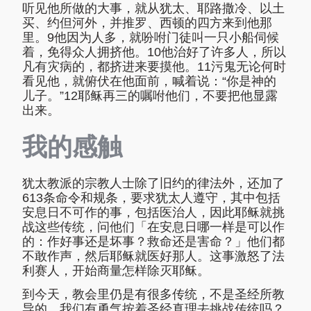
听见他所做的大事，就从犹太、耶路撒冷、以土
买、约但河外，并推罗、西顿的四方来到他那
里。9他因为人多，就吩咐门徒叫一只小船伺候
着，免得众人拥挤他。10他治好了许多人，所以
凡有灾病的，都挤进来要摸他。11污鬼无论何时
看见他，就俯伏在他面前，喊着说：“你是神的
儿子。”12耶稣再三的嘱咐他们，不要把他显露
出来。
我的感触
犹太教派的宗教人士除了旧约的律法外，还加了
613条命令和规条，要求犹太人遵守，其中包括
安息日不可作的事，包括医治人，因此耶稣就挑
战这些传统，问他们「在安息日哪一样是可以作
的：作好事还是坏事？救命还是害命？」他们都
不敢作声，然后耶稣就医好那人。这事激怒了法
利赛人，开始商量怎样除灭耶稣。
到今天，教会里仍是有很多传统，不是圣经所教
导的，我们有勇气按着圣经真理去挑战传统吗？