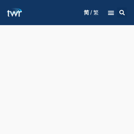
/
简
繁