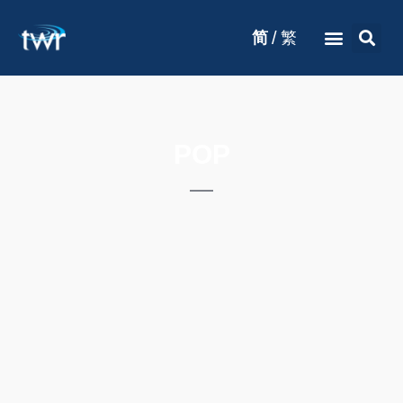
/
简
繁
POP
CAROLINE
MASKATOMB
WYCLEF